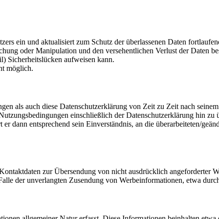
tzers ein und aktualisiert zum Schutz der überlassenen Daten fortlauf
hung oder Manipulation und den versehentlichen Verlust der Daten bes
l) Sicherheitslücken aufweisen kann.
ht möglich.
gen als auch diese Datenschutzerklärung von Zeit zu Zeit nach seinem 
 Nutzungsbedingungen einschließlich der Datenschutzerklärung hin zu ü
rt er dann entsprechend sein Einverständnis, an die überarbeiteten/ge
Kontaktdaten zur Übersendung von nicht ausdrücklich angeforderter W
 im Falle der unverlangten Zusendung von Werbeinformationen, etwa dur
ionen allgemeiner Natur erfasst. Diese Informationen beinhalten etwa