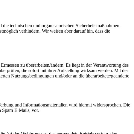
end die technischen und organisatorischen Sicherheitsmaßnahmen.
tmöglich verhindern. Wir weisen aber darauf hin, dass die
Ermessen zu überarbeiten/ändern. Es liegt in der Verantwortung des
berprüfen, die sofort mit ihrer Aufstellung wirksam werden. Mit der
änderten Nutzungsbedingungen und/oder an die überarbeitete/geänderte
erbung und Informationsmaterialien wird hiermit widersprochen. Die
ch Spam-E-Mails, vor.
 die Art des Webbrowsers, das verwendete Betriebssystem, den