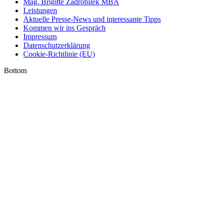
Mag. Brigitte Zadrobilek MBA
opens
opens
opens
Leistungen
in
in
in
Aktuelle Presse-News und interessante Tipps
new
new
new
Kommen wir ins Gespräch
window
window
window
Impressum
Datenschutzerklärung
Cookie-Richtlinie (EU)
Bottom