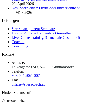
29. April 2026
Gesunder Schlaf: Luxus oder unverzichtbar?
9. März 2026
Leistungen
Stressmanagement Seminare
Impuls-Vorträge für mentale Gesundheit
Live Online Training für mentale Gesundheit
Coaching
Consulting
Kontakt
Adresse:
Falkengasse 65D, A-2353 Guntramsdorf
Telefon:
+43 664 2061 007
Email:
office@stresscoach.at
Finden Sie uns auf:
YouTube
Linkedin
XING
© stresscoach.at
page
page
page