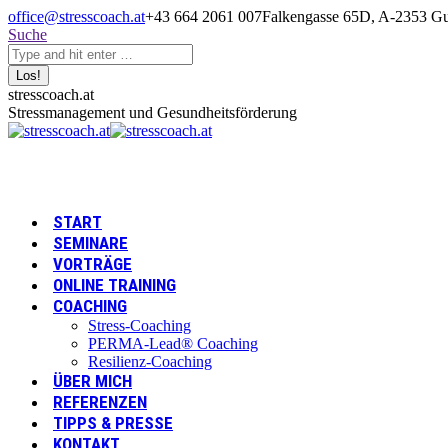
Zum
office@stresscoach.at
+43 664 2061 007
Falkengasse 65D, A-2353 Gu
Inhalt
Search:
Suche
springen
Linkedin
XING
YouTube
stresscoach.at
page
page
page
Stressmanagement und Gesundheitsförderung
opens
opens
opens
in
in
in
new
new
new
window
window
window
START
SEMINARE
VORTRÄGE
ONLINE TRAINING
COACHING
Stress-Coaching
PERMA-Lead® Coaching
Resilienz-Coaching
ÜBER MICH
REFERENZEN
TIPPS & PRESSE
KONTAKT