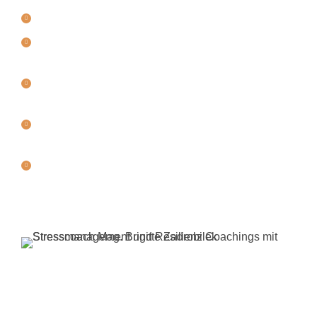
Erarbeiten neuer Handlungsspielräume
Entwicklung von Strategien Ruhe, Gelassenheit
und Balance
Stärkung der körpereigenen Ressourcen für eine
gesunde Leistungsfähigkeit
Förderung der Konzentrationsfähigkeit und
mentalen Fitness
Förderung der
Entspannungs- und
Regenerationsfähigkeit