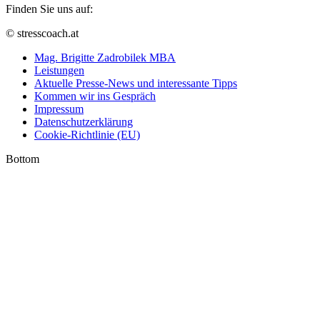
Finden Sie uns auf:
YouTube
Linkedin
XING
© stresscoach.at
page
page
page
Mag. Brigitte Zadrobilek MBA
opens
opens
opens
Leistungen
in
in
in
Aktuelle Presse-News und interessante Tipps
new
new
new
Kommen wir ins Gespräch
window
window
window
Impressum
Datenschutzerklärung
Cookie-Richtlinie (EU)
Bottom