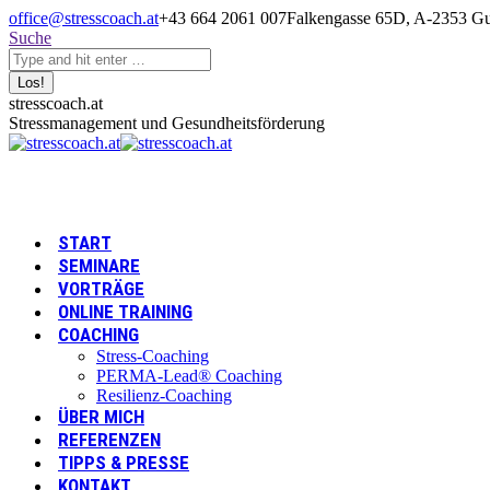
Zum
office@stresscoach.at
+43 664 2061 007
Falkengasse 65D, A-2353 Gu
Inhalt
Search:
Suche
springen
Linkedin
XING
YouTube
stresscoach.at
page
page
page
Stressmanagement und Gesundheitsförderung
opens
opens
opens
in
in
in
new
new
new
window
window
window
START
SEMINARE
VORTRÄGE
ONLINE TRAINING
COACHING
Stress-Coaching
PERMA-Lead® Coaching
Resilienz-Coaching
ÜBER MICH
REFERENZEN
TIPPS & PRESSE
KONTAKT