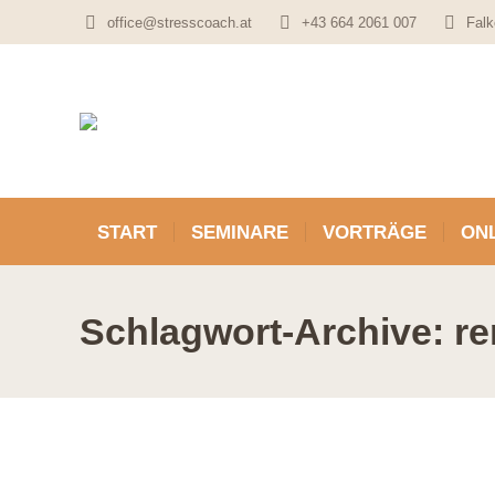
office@stresscoach.at
+43 664 2061 007
Falk
START
SEMINARE
VORTRÄGE
ONL
Schlagwort-Archive:
re