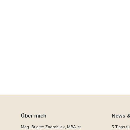
Stressfaktor Online-
Meeting-Marathon
Mehr lesen
Über mich
News &
Mag. Brigitte Zadrobilek, MBA ist
5 Tipps f