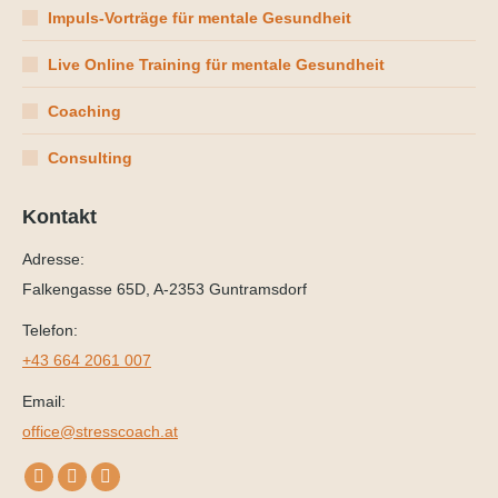
Impuls-Vorträge für mentale Gesundheit
Live Online Training für mentale Gesundheit
Coaching
Consulting
Kontakt
Adresse:
Falkengasse 65D, A-2353 Guntramsdorf
Telefon:
+43 664 2061 007
Email:
office@stresscoach.at
Finden Sie uns auf:
YouTube
Linkedin
XING