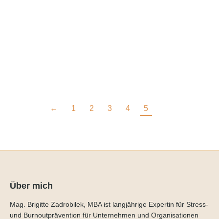
Das neue Buch „Gehirntraining“ bietet
gezieltes Workout für gestresste
Köpfe
Mehr lesen
←
1
2
3
4
5
Über mich
Mag. Brigitte Zadrobilek, MBA ist langjährige Expertin für Stress-
und Burnoutprävention für Unternehmen und Organisationen