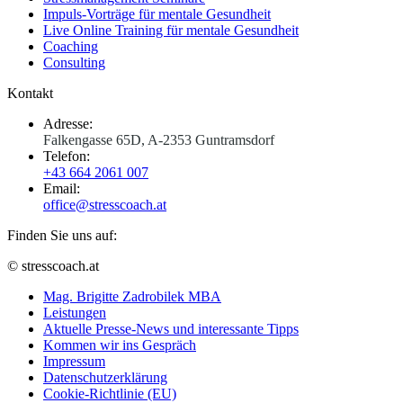
Impuls-Vorträge für mentale Gesundheit
Live Online Training für mentale Gesundheit
Coaching
Consulting
Kontakt
Adresse:
Falkengasse 65D, A-2353 Guntramsdorf
Telefon:
+43 664 2061 007
Email:
office@stresscoach.at
Finden Sie uns auf:
YouTube
Linkedin
XING
© stresscoach.at
page
page
page
Mag. Brigitte Zadrobilek MBA
opens
opens
opens
Leistungen
in
in
in
Aktuelle Presse-News und interessante Tipps
new
new
new
Kommen wir ins Gespräch
window
window
window
Impressum
Datenschutzerklärung
Cookie-Richtlinie (EU)