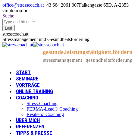
Zum
office@stresscoach.at
+43 664 2061 007
Falkengasse 65D, A-2353
Inhalt
Guntramsdorf
springen
Search:
Suche
Linkedin
XING
YouTube
stresscoach.at
page
page
page
Stressmanagement und Gesundheitsförderung
opens
opens
opens
in
in
in
gesunde.leistungsfähigkeit.fördern
new
new
new
stressmanagement | gesundheitsförderung
window
window
window
START
SEMINARE
VORTRÄGE
ONLINE TRAINING
COACHING
Stress-Coaching
PERMA-Lead® Coaching
Resilienz-Coaching
ÜBER MICH
REFERENZEN
TIPPS & PRESSE