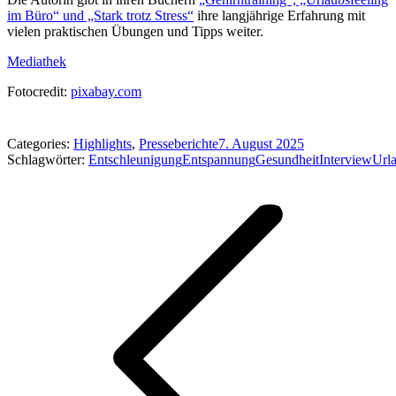
im Büro“ und „Stark trotz Stress“
ihre langjährige Erfahrung mit
vielen praktischen Übungen und Tipps weiter.
Mediathek
Fotocredit:
pixabay.com
Categories:
Highlights
,
Presseberichte
7. August 2025
Schlagwörter:
Entschleunigung
Entspannung
Gesundheit
Interview
Url
Kommentarnavigation