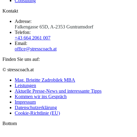
Consulting
Kontakt
Adresse:
Falkengasse 65D, A-2353 Guntramsdorf
Telefon:
+43 664 2061 007
Email:
office@stresscoach.at
Finden Sie uns auf:
YouTube
Linkedin
XING
© stresscoach.at
page
page
page
Mag. Brigitte Zadrobilek MBA
opens
opens
opens
Leistungen
in
in
in
Aktuelle Presse-News und interessante Tipps
new
new
new
Kommen wir ins Gespräch
window
window
window
Impressum
Datenschutzerklärung
Cookie-Richtlinie (EU)
Bottom
t