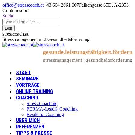
Zum
office@stresscoach.at
+43 664 2061 007
Falkengasse 65D, A-2353
Inhalt
Guntramsdorf
springen
Search:
Suche
Linkedin
XING
YouTube
stresscoach.at
page
page
page
Stressmanagement und Gesundheitsförderung
opens
opens
opens
in
in
in
gesunde.leistungsfähigkeit.fördern
new
new
new
stressmanagement | gesundheitsförderung
window
window
window
START
SEMINARE
VORTRÄGE
ONLINE TRAINING
COACHING
Stress-Coaching
PERMA-Lead® Coaching
Resilienz-Coaching
ÜBER MICH
REFERENZEN
TIPPS & PRESSE