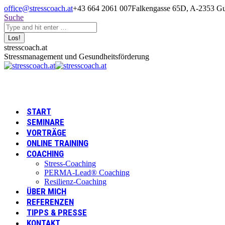
Zum
office@stresscoach.at
+43 664 2061 007
Falkengasse 65D, A-2353 Gu
Inhalt
Search:
Suche
springen
Linkedin
XING
YouTube
stresscoach.at
page
page
page
Stressmanagement und Gesundheitsförderung
opens
opens
opens
in
in
in
new
new
new
window
window
window
START
SEMINARE
VORTRÄGE
ONLINE TRAINING
COACHING
Stress-Coaching
PERMA-Lead® Coaching
Resilienz-Coaching
ÜBER MICH
REFERENZEN
TIPPS & PRESSE
KONTAKT