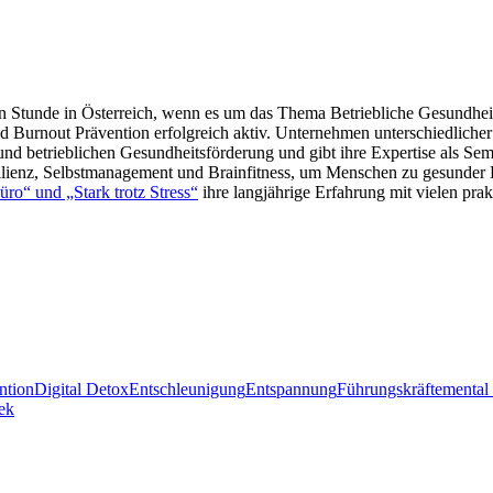
en Stunde in Österreich, wenn es um das Thema Betriebliche Gesundheits
d Burnout Prävention erfolgreich aktiv. Unternehmen unterschiedlicher
 und betrieblichen Gesundheitsförderung und gibt ihre Expertise als Se
ienz, Selbstmanagement und Brainfitness, um Menschen zu gesunder Le
üro“ und „Stark trotz Stress“
ihre langjährige Erfahrung mit vielen pra
ntion
Digital Detox
Entschleunigung
Entspannung
Führungskräfte
mental 
ek