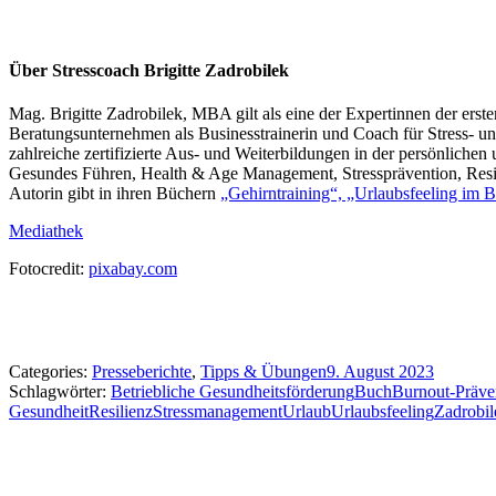
Über Stresscoach Brigitte Zadrobilek
Mag. Brigitte Zadrobilek, MBA gilt als eine der Expertinnen der erst
Beratungsunternehmen als Businesstrainerin und Coach für Stress- un
zahlreiche zertifizierte Aus- und Weiterbildungen in der persönlichen
Gesundes Führen, Health & Age Management, Stressprävention, Resil
Autorin gibt in ihren Büchern
„Gehirntraining“, „Urlaubsfeeling im B
Mediathek
Fotocredit:
pixabay.com
Categories:
Presseberichte
,
Tipps & Übungen
9. August 2023
Schlagwörter:
Betriebliche Gesundheitsförderung
Buch
Burnout-Präve
Gesundheit
Resilienz
Stressmanagement
Urlaub
Urlaubsfeeling
Zadrobil
Kommentarnavigation