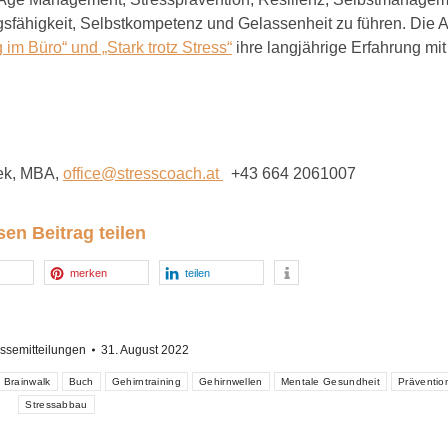
sfähigkeit, Selbstkompetenz und Gelassenheit zu führen. Die A
g im Büro“ und „Stark trotz Stress“
ihre langjährige Erfahrung mit
lek, MBA,
office@stresscoach.at
+43 664 2061007
sen Beitrag teilen
merken
teilen
ssemitteilungen
31. August 2022
Brainwalk
Buch
Gehirntraining
Gehirnwellen
Mentale Gesundheit
Präventio
Stressabbau