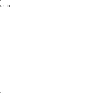
utorin
n