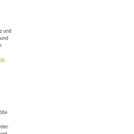
tz und
 und
n
ne-
röße
iter.
ent