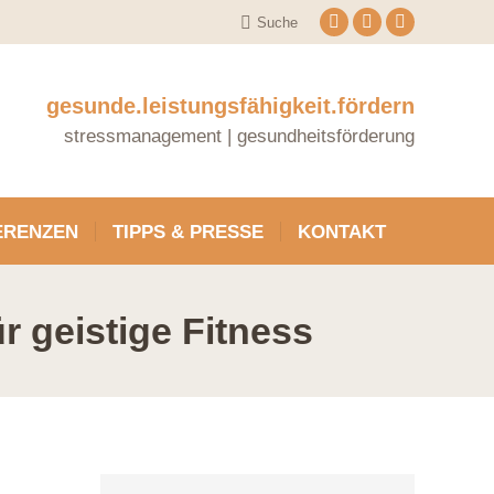
Search:
Suche
Linkedin
XING
YouTube
page
page
page
opens
opens
opens
gesunde.leistungsfähigkeit.fördern
in
in
in
stressmanagement | gesundheitsförderung
new
new
new
window
window
window
ERENZEN
TIPPS & PRESSE
KONTAKT
r geistige Fitness