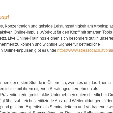
Kopf
ss, Konzentration und geistige Leistungsfähigkeit am Arbeitspla
aktiven Online-Impuls „Workout für den Kopf“ mit smarten Tools
t. Live Online-Trainings eignen sich besonders gut in unsere
ilnehmen zu können und wichtige Signale für betriebliche
n Online-Impulsen gibt es unter
https://www.stresscoach.at/onli
rtinnen der ersten Stunde in Österreich, wenn es um das Thema
ren ist sie mit ihrem eigenen Beratungsunternehmen als
 Prävention erfolgreich aktiv. Unternehmen unterschiedlicher G
ügt über zahlreiche zertifizierte Aus- und Weiterbildungen in der
und gibt ihre Expertise als Seminarleiterin und Vortragende we
 Age Management, Stressprävention, Resilienz, Selbstmanagem