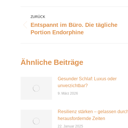
Kommentarnavigation
ZURÜCK
Entspannt im Büro. Die tägliche
Vorheriger
Portion Endorphine
Beitrag:
Ähnliche Beiträge
Gesunder Schlaf: Luxus oder
unverzichtbar?
9. März 2026
Resilienz stärken – gelassen durc
herausfordernde Zeiten
22. Januar 2025