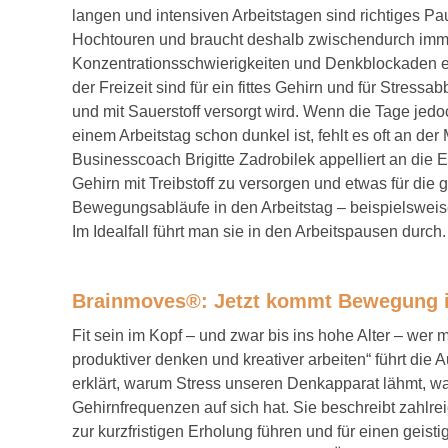
langen und intensiven Arbeitstagen sind richtiges P
Hochtouren und braucht deshalb zwischendurch immer
Konzentrationsschwierigkeiten und Denkblockaden er
der Freizeit sind für ein fittes Gehirn und für Stres
und mit Sauerstoff versorgt wird. Wenn die Tage jed
einem Arbeitstag schon dunkel ist, fehlt es oft an de
Businesscoach Brigitte Zadrobilek appelliert an die 
Gehirn mit Treibstoff zu versorgen und etwas für die 
Bewegungsabläufe in den Arbeitstag – beispielsweise m
Im Idealfall führt man sie in den Arbeitspausen durch.
Brainmoves®: Jetzt kommt Bewegung i
Fit sein im Kopf – und zwar bis ins hohe Alter – we
produktiver denken und kreativer arbeiten“ führt die 
erklärt, warum Stress unseren Denkapparat lähmt, 
Gehirnfrequenzen auf sich hat. Sie beschreibt zahl
zur kurzfristigen Erholung führen und für einen geis