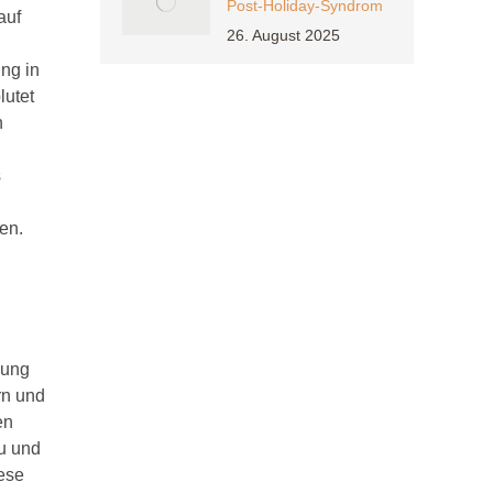
Post-Holiday-Syndrom
auf
26. August 2025
ng in
lutet
h
s
en.
gung
rn und
en
u und
iese