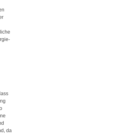
en
er
liche
rgie-
dass
ung
o
ine
nd
nd, da