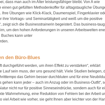
dass man auch im Alter leistungsfähiger bleibt. Von A wie
 einen gut gefüllten Methodenkoffer für alltagstaugliche Übung
. Ihre Übungen wie Klick-Klack, Daumenspiel, Fingerklavier od
r ihre Vortrags- und Seminartätigkeit und weiß um die positive
 zeigt sich die Businesstrainerin begeistert. Das business-taug
Gehirn, um den hohen Anforderungen in unseren Arbeitswelten ene
s Buches kann unter
rden.
en den Büro-Blues
durchgeführt werden, um ihren Effekt zu verstärken“, erklärt
le Lauf sein muss, der uns gesund hält. Viele Studien belegen, 
hritttempo das Gehirn besser durchbluten und für eine Neubild
s gehen kann jeder – auch im Anzug oder im Business-Outfit“, s
Natur nicht nur für positive Sinneseindrücke, sondern auch für e
ärkte Wahrnehmung, eine Reduktion von Fehlern bei der Arbeit u
 viel Arbeit wie vorher, sie geht Ihnen aber leichter von der Ha