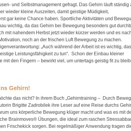
ausen- und Selbstmanagement gefragt. Das Gehirn läuft ständig 
 wieder kleine Auszeiten, damit geistige Müdigkeit,
st gar keine Chance haben. Sportliche Aktivitäten und Bewegu
sabbau wichtig, da das Gehirn bei Bewegung besonders gut durchb
och mit nahendem Herbst jetzt wieder kürzer werden und es nac
r Motivation, noch an der frischen Luft Bewegung zu machen.
Eigenverantwortung: „Auch während der Arbeit ist es wichtig, da
geistige Leistungsfähigkeit zu tun“. Schon der Einbau kleiner
it den Fingern – bewirkt viel, um untertags geistig fit zu bleib
ns Gehirn!
r möchte das nicht? In ihrem Buch „Gehirntraining – Durch Bewe
Autorin Brigitte Zadrobilek ihre Leser auf eine Reise durchs Gehi
warum uns körperliche Bewegung klüger macht und was es mit d
reiche Brainmoves® Übungen, die ideal zum raschen Stressabba
tigen Frischekick sorgen. Bei regelmäßiger Anwendung tragen d