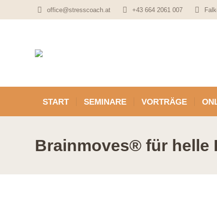
office@stresscoach.at
+43 664 2061 007
Falk
START
SEMINARE
VORTRÄGE
ONL
Brainmoves® für helle 