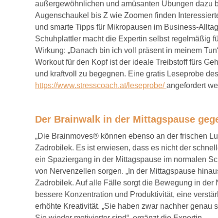
außergewöhnlichen und amüsanten Übungen dazu bei, 
Augenschaukel bis Z wie Zoomen finden Interessierte
und smarte Tipps für Mikropausen im Business-Alltag
Schuhplattler macht die Expertin selbst regelmäßig fü
Wirkung: „Danach bin ich voll präsent in meinem Tun“,
Workout für den Kopf ist der ideale Treibstoff fürs 
und kraftvoll zu begegnen. Eine gratis Leseprobe de
https://www.stresscoach.at/leseprobe/
angefordert we
Der Brainwalk in der Mittagspause geg
„Die Brainmoves® können ebenso an der frischen Luft 
Zadrobilek. Es ist erwiesen, dass es nicht der schnel
ein Spaziergang in der Mittagspause im normalen Sc
von Nervenzellen sorgen. „In der Mittagspause hinau
Zadrobilek. Auf alle Fälle sorgt die Bewegung in der 
bessere Konzentration und Produktivität, eine verst
erhöhte Kreativität. „Sie haben zwar nachher genau so
Sie wieder motivierter sind“, ergänzt die Expertin.