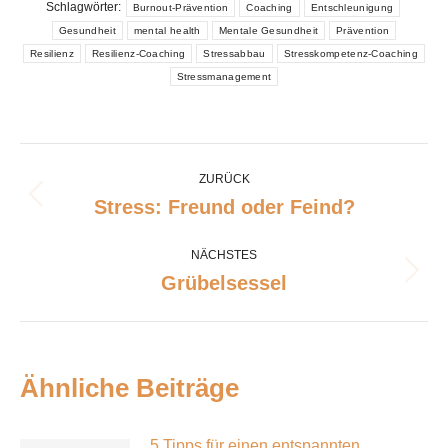
Schlagwörter:
Burnout-Prävention
Coaching
Entschleunigung
Gesundheit
mental health
Mentale Gesundheit
Prävention
Resilienz
Resilienz-Coaching
Stressabbau
Stresskompetenz-Coaching
Stressmanagement
Kommentarnavigation
ZURÜCK
Stress: Freund oder Feind?
Vorheriger
Beitrag:
NÄCHSTES
Grübelsessel
Nächster
Beitrag:
Ähnliche Beiträge
5 Tipps für einen entspannten