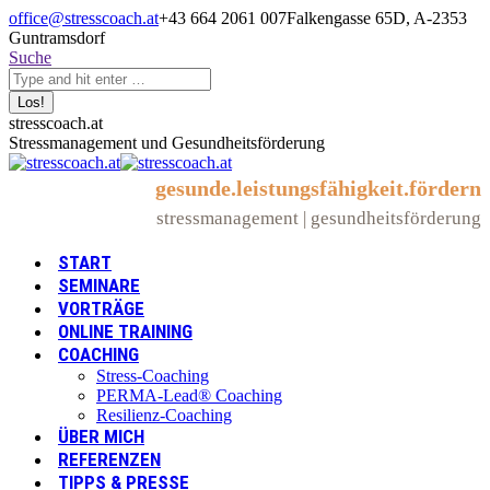
Zum
office@stresscoach.at
+43 664 2061 007
Falkengasse 65D, A-2353
Inhalt
Guntramsdorf
springen
Search:
Suche
Linkedin
XING
YouTube
stresscoach.at
page
page
page
Stressmanagement und Gesundheitsförderung
opens
opens
opens
in
in
in
gesunde.leistungsfähigkeit.fördern
new
new
new
stressmanagement | gesundheitsförderung
window
window
window
START
SEMINARE
VORTRÄGE
ONLINE TRAINING
COACHING
Stress-Coaching
PERMA-Lead® Coaching
Resilienz-Coaching
ÜBER MICH
REFERENZEN
TIPPS & PRESSE