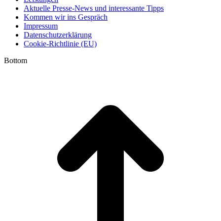
Aktuelle Presse-News und interessante Tipps
new
new
new
Kommen wir ins Gespräch
window
window
window
Impressum
Datenschutzerklärung
Cookie-Richtlinie (EU)
Bottom
t
T