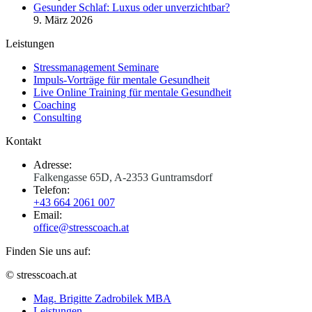
Gesunder Schlaf: Luxus oder unverzichtbar?
9. März 2026
Leistungen
Stressmanagement Seminare
Impuls-Vorträge für mentale Gesundheit
Live Online Training für mentale Gesundheit
Coaching
Consulting
Kontakt
Adresse:
Falkengasse 65D, A-2353 Guntramsdorf
Telefon:
+43 664 2061 007
Email:
office@stresscoach.at
Finden Sie uns auf:
YouTube
Linkedin
XING
© stresscoach.at
page
page
page
Mag. Brigitte Zadrobilek MBA
opens
opens
opens
Leistungen
in
in
in