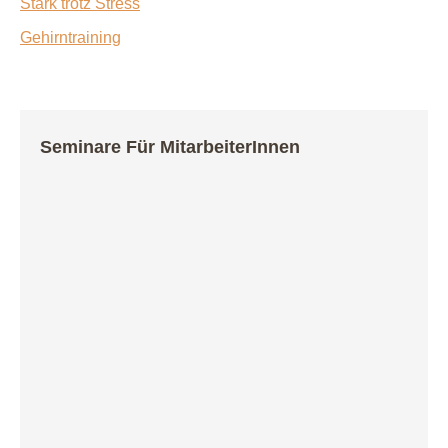
Stark trotz Stress
Gehirntraining
Seminare Für MitarbeiterInnen
Persönliche Stresskompetenz