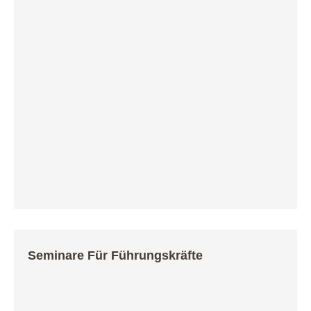
Brain-Fitness – Geistige Leistungsfähigkeit
fördern
PERMA – Persönliches Potenzial entfalten
Seminare Für Führungskräfte